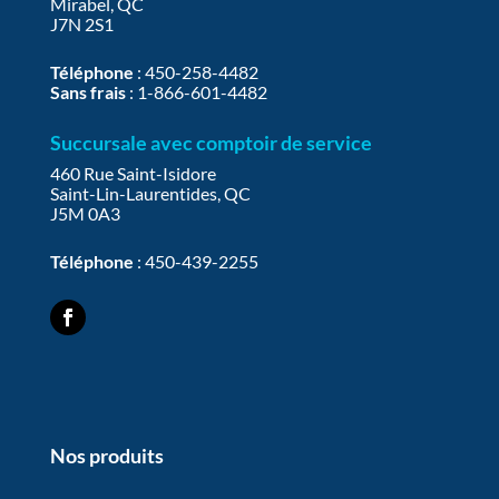
Mirabel, QC
J7N 2S1
Téléphone
:
450-258-4482
Sans frais
:
1-866-601-4482
Succursale avec comptoir de service
460 Rue Saint-Isidore
Saint-Lin-Laurentides, QC
J5M 0A3
Téléphone
:
450-439-2255
Nos produits