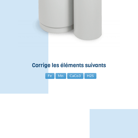
Corrige les éléments suivants
Fe
Mn
CaCo3
H2S