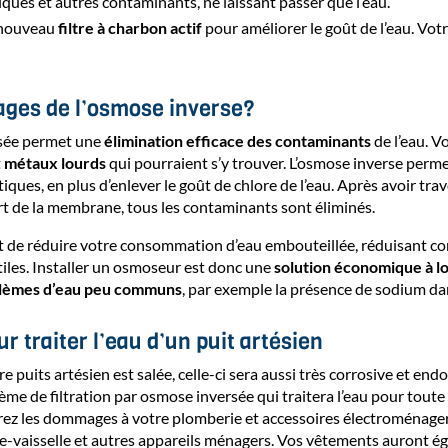
ques et autres contaminants, ne laissant passer que l’eau.
n nouveau
filtre à charbon actif
pour améliorer le goût de l’eau. Vot
ages de l’osmose inverse?
rsée permet une
élimination efficace des contaminants
de l’eau. V
t
métaux lourds
qui pourraient s’y trouver. L’osmose inverse perme
ues, en plus d’enlever le goût de chlore de l’eau. Après avoir trav
rt de la membrane, tous les contaminants sont éliminés.
de réduire votre consommation d’eau embouteillée, réduisant co
tiles. Installer un osmoseur est donc une
solution économique à l
blèmes d’eau peu communs
, par exemple la présence de sodium da
 traiter l’eau d’un puit artésien
re puits artésien est salée, celle-ci sera aussi très corrosive et 
tème de filtration par osmose inversée qui traitera l’eau pour tout
rez les dommages à votre plomberie et accessoires électroménagers
ve-vaisselle et autres appareils ménagers. Vos vêtements auront é