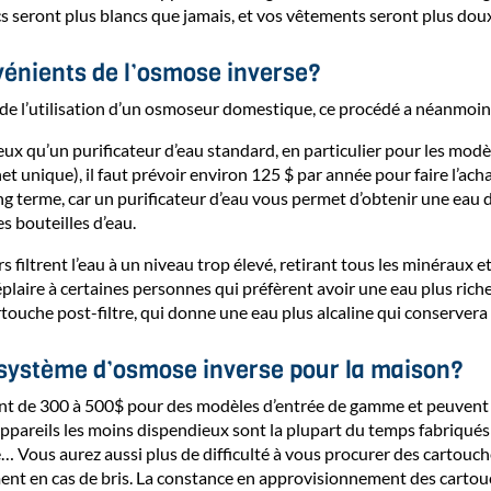
ncs seront plus blancs que jamais, et vos vêtements seront plus doux
vénients de l’osmose inverse?
 de l’utilisation d’un osmoseur domestique, ce procédé a néanmoin
eux qu’un purificateur d’eau standard, en particulier pour les modè
t unique), il faut prévoir environ 125 $ par année pour faire l’ach
g terme, car un purificateur d’eau vous permet d’obtenir une eau d
s bouteilles d’eau.
s filtrent l’eau à un niveau trop élevé, retirant tous les minéraux e
plaire à certaines personnes qui préfèrent avoir une eau plus ric
rtouche post-filtre, qui donne une eau plus alcaline qui conservera
n système d’osmose inverse pour la maison?
ient de 300 à 500$ pour des modèles d’entrée de gamme et peuvent 
areils les moins dispendieux sont la plupart du temps fabriqués e
e… Vous aurez aussi plus de difficulté à vous procurer des cartou
ent en cas de bris. La constance en approvisionnement des carto